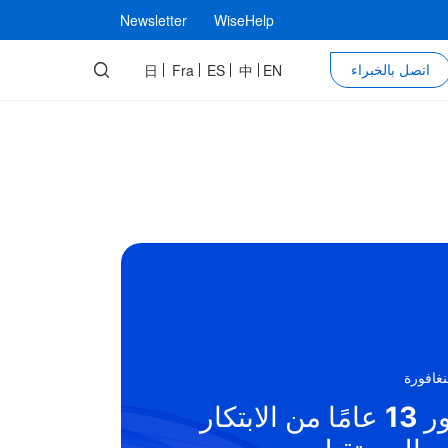
Newsletter
WiseHelp
اتصل بالخبراء
日
Fra
ES
中
EN
غافورة
غافورة
غافورة
غافورة
تكشف Wiseasy عن جهاز القراءة
غافورة
غافورة
تعرض Wiseasy ثلاث حلول دفع
نقدّم جهاز QS6: الطريقة الأذكى
نقدّم جهاز QS6: الطريقة الأذكى
لذكي RX في مهرجان التكنولوجيا
احتفالًا بمرور 13 عامًا من الابتكار
احتفالًا بمرور 13 عامًا من الابتكار
ات رمز الاستجابة
ات رمز الاستجابة