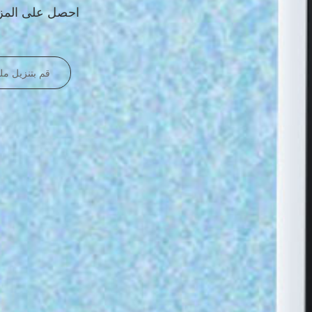
WISEASY P5K احصل على
قم بتنزيل م