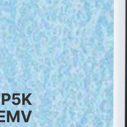
 P5K
POS أندرويد V