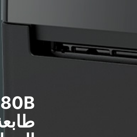
طابعة B
طابعة