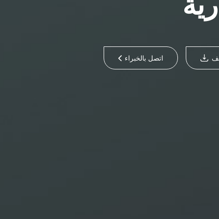
رية
لف
اتصل بالخبراء