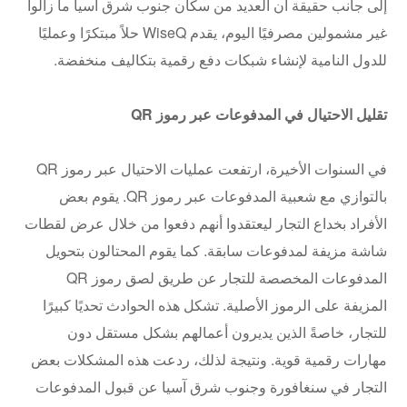
إلى جانب حقيقة أن العديد من سكان جنوب شرق آسيا ما زالوا
غير مشمولين مصرفيًا اليوم، يقدم WiseQ حلاً مبتكرًا وعمليًا
للدول النامية لإنشاء شبكات دفع رقمية بتكاليف منخفضة.
تقليل الاحتيال في المدفوعات عبر رموز QR
في السنوات الأخيرة، ارتفعت عمليات الاحتيال عبر رموز QR
بالتوازي مع شعبية المدفوعات عبر رموز QR. يقوم بعض
الأفراد بخداع التجار ليعتقدوا أنهم دفعوا من خلال عرض لقطات
شاشة مزيفة لمدفوعات سابقة. كما يقوم المحتالون بتحويل
المدفوعات المخصصة للتجار عن طريق لصق رموز QR
المزيفة على الرموز الأصلية. تشكل هذه الحوادث تحديًا كبيرًا
للتجار، خاصةً الذين يديرون أعمالهم بشكل مستقل دون
مهارات رقمية قوية. ونتيجة لذلك، ردعت هذه المشكلات بعض
التجار في سنغافورة وجنوب شرق آسيا عن قبول المدفوعات