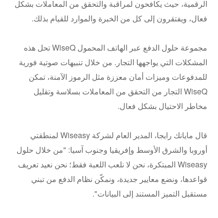
الرقمية، حيث يكافحون لمراقبة والتحقق من المعاملات بشكل
فعال، ويفتقرون إلى كل من الخبرة والموارد للقيام بذلك.
مجموعة حلول الدفع عبر الهاتف المحمول WiseQ تحل هذه
المشكلات التي يواجهها التجار. من خلال تنبيهات صوتية فورية
للمدفوعات وميزات أمان معززة مثل الرموز الآمنة، تمكن
WiseQ التجار من التحقق من المعاملات بسلاسة وتقليل
مخاطر الاحتيال بشكل فعال.
قال مايانك رايجا، المدير العام لشركة Wiseasy لمنطقتي
أوروبا والشرق الأوسط وإفريقيا وجنوب آسيا: "من خلال حلول
Wiseasy المبتكرة، نحن لا نلعب اللعبة فقط؛ نحن نعيد تعريف
قواعدها، ونضع معايير جديدة، ونمكّن نظام الدفع من تبني
مستقبل التميز المستند إلى البيانات".