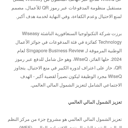
مستقبل منظومة المدفوعات عبر رموز QR للأعمال، مصمم
لمنع الاحتيال وعدم الكفاءة، وفي النهاية لخدمة هدف أكبر.
برزت شركة التكنولوجيا السنغافورية الناشئة Wiseasy
Technology كفائزة في فئة المدفوعات في جوائز الأعمال
الوطنية المرموقة لـ Singapore Business Review لعام
2024. حلها الفائز، WiseQ، وهو حل شامل للدفع عبر رموز
QR، حاز على اعتراف لدوره الكبير في منع الاحتيال. يتجاوز
WiseQ مجرد الوظيفة ليكون نصيراً لقضية أكبر - الهدف
الاجتماعي الشامل لتعزيز الشمول المالي العالمي.
تعزيز الشمول المالي العالمي
تعزيز الشمول المالي العالمي هو مشروع جزء من مركز النظم
المالية والنقدية التابع للمنتدى الاقتصادي العالمي (WEF).