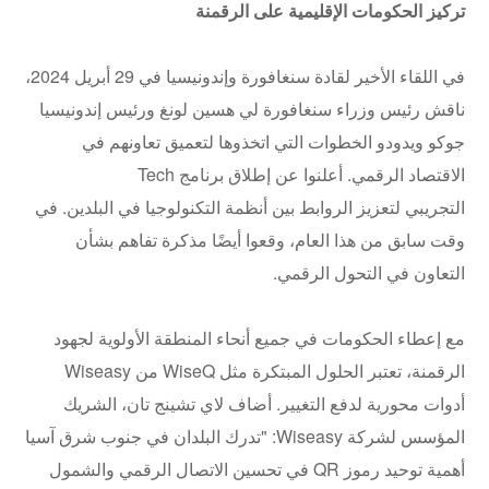
تركيز الحكومات الإقليمية على الرقمنة
في اللقاء الأخير لقادة سنغافورة وإندونيسيا في 29 أبريل 2024،
ناقش رئيس وزراء سنغافورة لي هسين لونغ ورئيس إندونيسيا
جوكو ويدودو الخطوات التي اتخذوها لتعميق تعاونهم في
الاقتصاد الرقمي. أعلنوا عن إطلاق برنامج Tech
التجريبي لتعزيز الروابط بين أنظمة التكنولوجيا في البلدين. في
وقت سابق من هذا العام، وقعوا أيضًا مذكرة تفاهم بشأن
التعاون في التحول الرقمي.
مع إعطاء الحكومات في جميع أنحاء المنطقة الأولوية لجهود
الرقمنة، تعتبر الحلول المبتكرة مثل WiseQ من Wiseasy
أدوات محورية لدفع التغيير. أضاف لاي تشينج تان، الشريك
المؤسس لشركة Wiseasy: "تدرك البلدان في جنوب شرق آسيا
أهمية توحيد رموز QR في تحسين الاتصال الرقمي والشمول